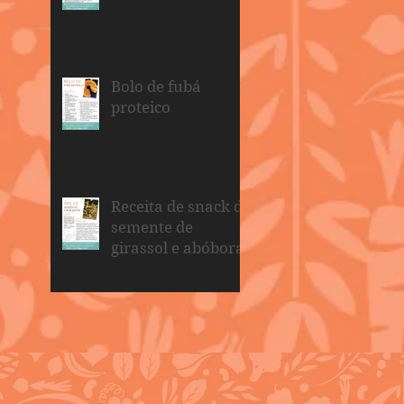
Bolo de fubá
proteico
Receita de snack de
semente de
girassol e abóbora