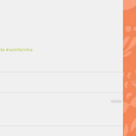
te
#semfarinha