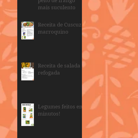
peito de frango
mais suculento
Receita de Cuscuz
marroquino
Receita de salada
refogada
Legumes feitos em
minutos!