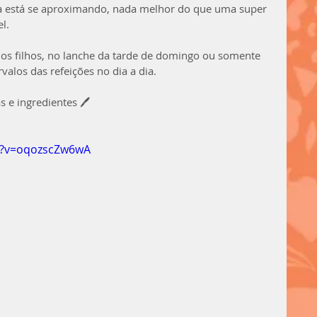
a está se aproximando, nada melhor do que uma super 
l. 
os filhos, no lanche da tarde de domingo ou somente 
alos das refeições no dia a dia.
as e ingredientes 🖊
h?v=oqozscZw6wA