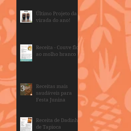
Último Projeto da
virada do ano!
Receita - Couve flor
ao molho branco
Receitas mais
saudáveis para
Festa Junina
Receita de Dadinho
de Tapioca