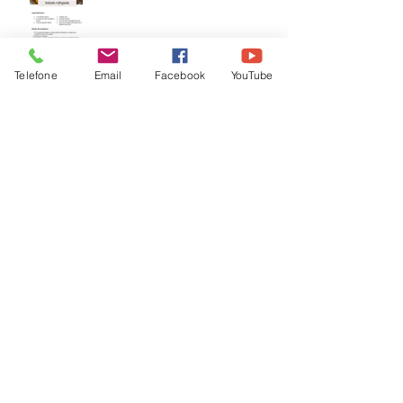
Telefone
Email
Facebook
YouTube
Legumes feitos em minutos!
Último Projeto da virada do
ano!