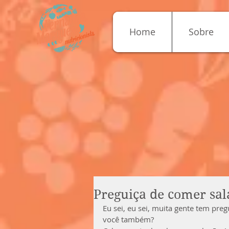
Home
Sobre
Preguiça de comer sal
Eu sei, eu sei, muita gente tem preg
você também?