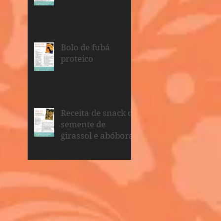
Bolo de fubá
proteico
Receita de snack de
semente de
girassol e abóbora