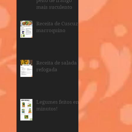
peito de frango
mais suculento
Receita de Cuscuz
marroquino
Receita de salada
refogada
Legumes feitos em
minutos!