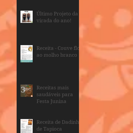
Último Projeto da
virada do ano!
Receita - Couve flor
ao molho branco
Receitas mais
saudáveis para
Festa Junina
Receita de Dadinho
de Tapioca