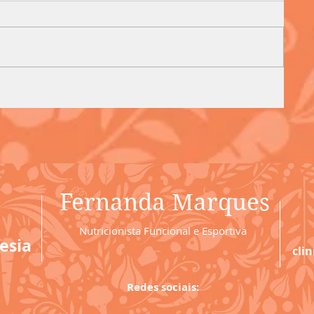
Fernanda Marques
Nutricionista Funcional e Esportiva
esia
cli
Redes sociais: