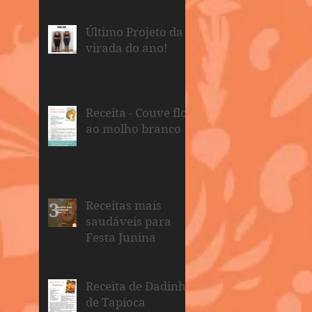
Último Projeto da
virada do ano!
Receita - Couve flor
ao molho branco
Receitas mais
saudáveis para
Festa Junina
Receita de Dadinho
de Tapioca