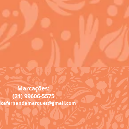
Marcações
:
(21) 99606-5575
nicafernandamarques@gmail.com