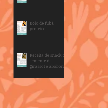
Bolo de fubá
proteico
Receita de snack de
semente de
girassol e abóbora