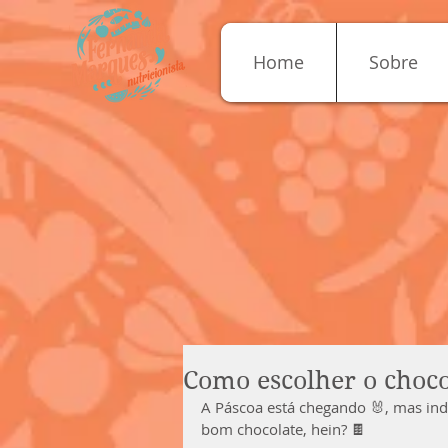
Home
Sobre
Como escolher o choco
A Páscoa está chegando 🐰, mas in
bom chocolate, hein? 🍫