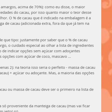
s amargos, acima de 70%): como eu disse, o maior 
iedades do cacau, por isso quanto maior o teor desse 
lhor. O % de cacau que é indicado na embalagem é a 
a de cacau (adicionada extra, fora da que já tem na 
de que tipo: justamente por saber que o % de cacau 
, o cuidado especial ao olhar a lista de ingredientes 
to de indicar opções sem açúcar com adoçantes 
as opções com açúcar de coco, mascavo ...
enas 2): na teoria isso seria o perfeito - massa de cacau 
acau) + açúcar ou adoçante. Mas, a maioria das opções 
acau ou massa de cacau deve ser o primeiro na lista de 
a só proveniente da manteiga de cacau (mas vai ficar 
 jeito! rs).