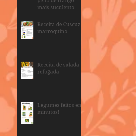
peito de frango
mais suculento
Receita de Cuscuz
marroquino
Receita de salada
refogada
Legumes feitos em
minutos!