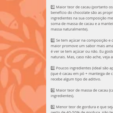
1️⃣ Maior teor de cacau (portanto o
benefício do chocolate são as propr
ingredientes na sua composição me
soma de massa de cacau e a manteig
massa naturalmente). 
2️⃣ Se tem açúcar na composição e 
maior promove um sabor mais amargo
é ver se tem açúcar ou não. Eu gos
naturais. Mas, caso não ache, veja 
3️⃣ Poucos ingredientes (ideal são ap
(que é cacau em pó + manteiga de c
recebe algum tipo de aditivo. 
4️⃣ Maior teor de massa de cacau (c
ingredientes).
5️⃣ Menor teor de gordura e que sej
perto de 40-50% de gordura, não tem