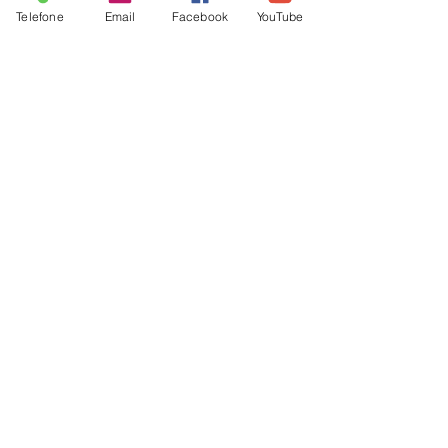
Receita - Couve flor ao molho
Telefone
Email
Facebook
YouTube
branco
Receitas mais saudáveis para
Festa Junina
Receita de Dadinho de
Tapioca