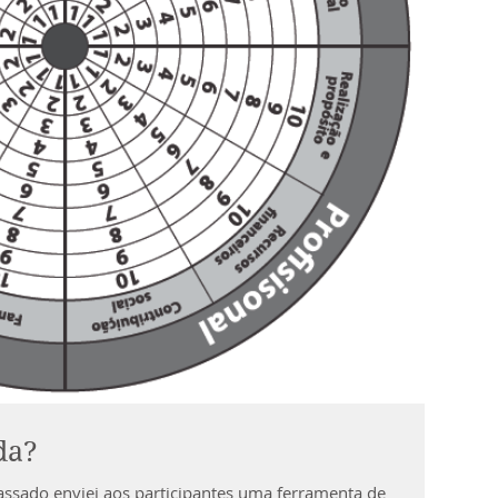
da?
ssado enviei aos participantes uma ferramenta de