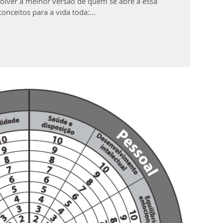
olver a melhor versão de quem se abre à essa
ceitos para a vida toda:...